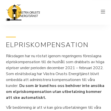
ELPRISKOMPENSATION
Om föreningen
Riksdagen har nu röstat igenom regeringens föreslagna
Elnät
elpriskompensation till de hushåll som drabbats av höga
Driftinformation
elpriser under perioden december 2021 – februari 2022.
Som elnätsbolag har Västra Orusts Energitjänst blivit
Kundtjänst
ombedda att administrera kompensationen till våra
kunder.
Du som är kund hos oss behöver inte ansöka
Elhandel
om elpriskompensation utan utbetalning kommer
Nyheter
att ske automatiskt.
Vår bedömning är att vi kan göra utbetalningen till våra