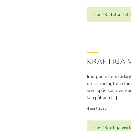
Läs "Kallelse til
KRAFTIGA 
Imorgon eftermiddag/k
det är möjligt och för
som spås kan eventuel
kan påbörja […]
4 april 2026
Läs "Kraftiga vin