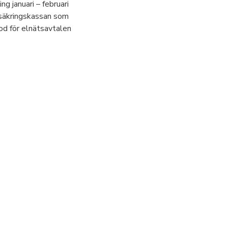
g januari – februari
rsäkringskassan som
tod för elnätsavtalen