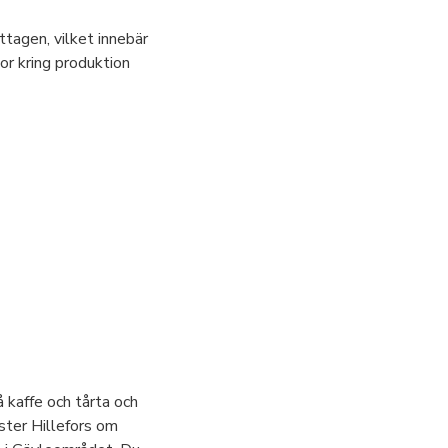
tagen, vilket innebär
gor kring produktion
å kaffe och tårta och
ster Hillefors om