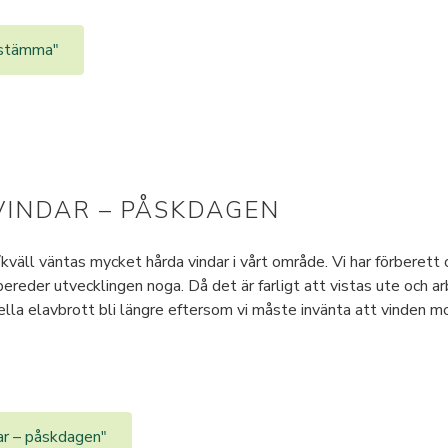
l stämma"
VINDAR – PÅSKDAGEN
väll väntas mycket hårda vindar i vårt område. Vi har förberett 
bereder utvecklingen noga. Då det är farligt att vistas ute och ar
la elavbrott bli längre eftersom vi måste invänta att vinden mo
dar – påskdagen"