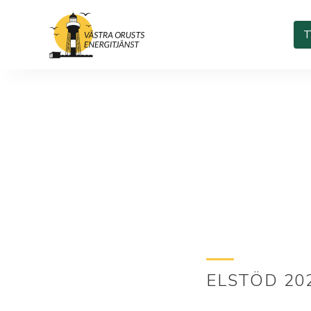
T
ELSTÖD 20