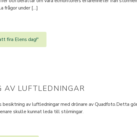
iffer och berättar om våra elmontörers erfarenheter från storme
la frågor under […]
t fira Elens dag!"
G AV LUFTLEDNINGAR
rs besiktning av luftledningar med drönare av Quadfoto.Detta gö
nare skulle kunnat leda till störningar.