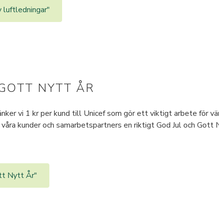
 luftledningar"
 GOTT NYTT ÅR
ker vi 1 kr per kund till Unicef som gör ett viktigt arbete för vär
våra kunder och samarbetspartners en riktigt God Jul och Gott 
tt Nytt År"