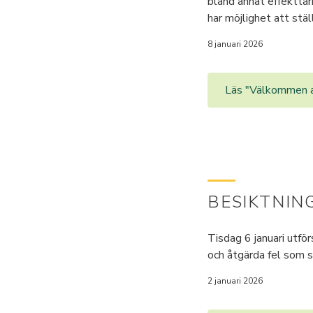
bland annat effekttar
har möjlighet att stäl
8 januari 2026
Läs "Välkommen at
BESIKTNIN
Tisdag 6 januari utfö
och åtgärda fel som se
2 januari 2026