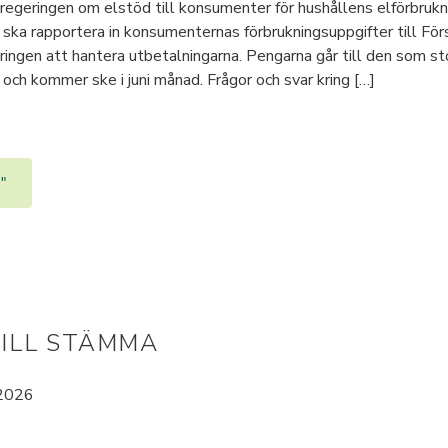
egeringen om elstöd till konsumenter för hushållens elförbruknin
ska rapportera in konsumenternas förbrukningsuppgifter till Fö
eringen att hantera utbetalningarna. Pengarna går till den som s
och kommer ske i juni månad. Frågor och svar kring […]
"
TILL STÄMMA
 2026