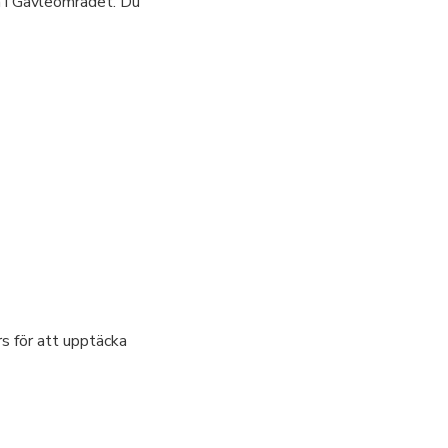
n i Gävleområdet. Du
rs för att upptäcka