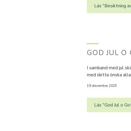
Läs "Besiktning av
GOD JUL O
I samband med jul skän
med detta önska alla 
19 december 2025
Läs "God Jul o Go