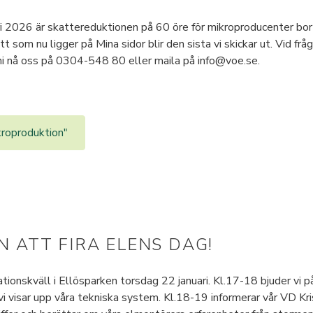
i 2026 är skattereduktionen på 60 öre för mikroproducenter bort
som nu ligger på Mina sidor blir den sista vi skickar ut. Vid frå
ni nå oss på 0304-548 80 eller maila på info@voe.se.
kroproduktion"
 ATT FIRA ELENS DAG!
rmationskväll i Ellösparken torsdag 22 januari. Kl.17-18 bjuder vi p
vi visar upp våra tekniska system. Kl.18-19 informerar vår VD Kri