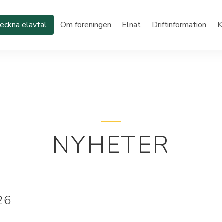
eckna elavtal
Om föreningen
Elnät
Driftinformation
K
NYHETER
26