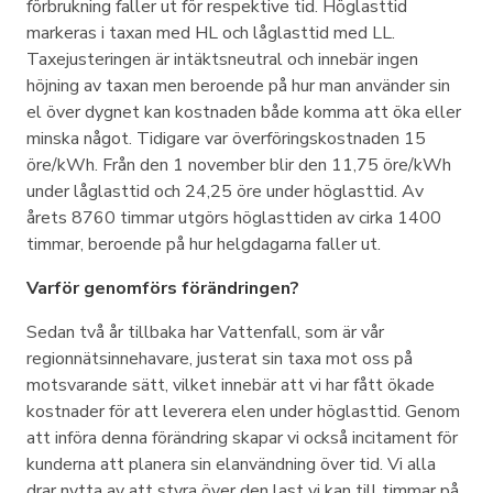
förbrukning faller ut för respektive tid. Höglasttid
markeras i taxan med HL och låglasttid med LL.
Taxejusteringen är intäktsneutral och innebär ingen
höjning av taxan men beroende på hur man använder sin
el över dygnet kan kostnaden både komma att öka eller
minska något. Tidigare var överföringskostnaden 15
öre/kWh. Från den 1 november blir den 11,75 öre/kWh
under låglasttid och 24,25 öre under höglasttid. Av
årets 8760 timmar utgörs höglasttiden av cirka 1400
timmar, beroende på hur helgdagarna faller ut.
Varför genomförs förändringen?
Sedan två år tillbaka har Vattenfall, som är vår
regionnätsinnehavare, justerat sin taxa mot oss på
motsvarande sätt, vilket innebär att vi har fått ökade
kostnader för att leverera elen under höglasttid. Genom
att införa denna förändring skapar vi också incitament för
kunderna att planera sin elanvändning över tid. Vi alla
drar nytta av att styra över den last vi kan till timmar på