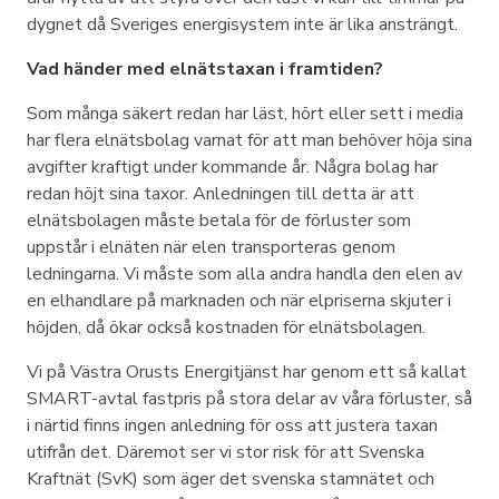
dygnet då Sveriges energisystem inte är lika ansträngt.
Vad händer med elnätstaxan i framtiden?
Som många säkert redan har läst, hört eller sett i media
har flera elnätsbolag varnat för att man behöver höja sina
avgifter kraftigt under kommande år. Några bolag har
redan höjt sina taxor. Anledningen till detta är att
elnätsbolagen måste betala för de förluster som
uppstår i elnäten när elen transporteras genom
ledningarna. Vi måste som alla andra handla den elen av
en elhandlare på marknaden och när elpriserna skjuter i
höjden, då ökar också kostnaden för elnätsbolagen.
Vi på Västra Orusts Energitjänst har genom ett så kallat
SMART-avtal fastpris på stora delar av våra förluster, så
i närtid finns ingen anledning för oss att justera taxan
utifrån det. Däremot ser vi stor risk för att Svenska
Kraftnät (SvK) som äger det svenska stamnätet och