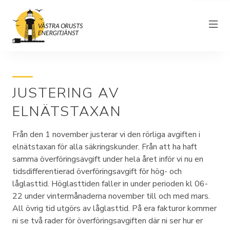
JUSTERING AV
Om föreningen
ELNÄTSTAXAN
Elnät
Från den 1 november justerar vi den rörliga avgiften i
Driftinformation
elnätstaxan för alla säkringskunder. Från att ha haft
samma överföringsavgift under hela året inför vi nu en
Kundtjänst
tidsdifferentierad överföringsavgift för hög- och
Elhandel
låglasttid. Höglasttiden faller in under perioden kl 06-
22 under vintermånaderna november till och med mars.
Nyheter
All övrig tid utgörs av låglasttid. På era fakturor kommer
ni se två rader för överföringsavgiften där ni ser hur er