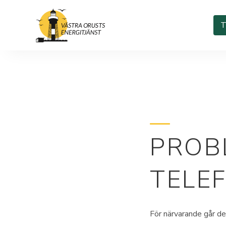
T
PROB
TELE
För närvarande går det