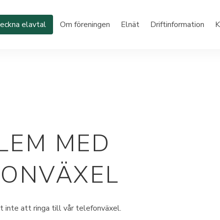
eckna elavtal
Om föreningen
Elnät
Driftinformation
K
LEM MED
FONVÄXEL
 inte att ringa till vår telefonväxel.