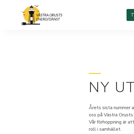
T
NY U
Årets sista nummer av 
oss på Västra Orusts 
Vår förhoppning är at
roll i samhället.