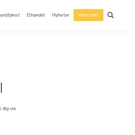
undtjänst
Elhandel
Nyheter
Mina sidor
I
 dig via