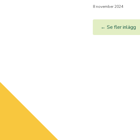
8 november 2024
← Se fler inlägg
Västra Or