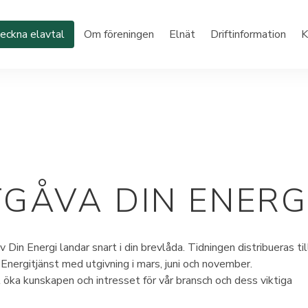
eckna elavtal
Om föreningen
Elnät
Driftinformation
K
TGÅVA DIN ENERG
Din Energi landar snart i din brevlåda. Tidningen distribueras till
Energitjänst med utgivning i mars, juni och november.
t öka kunskapen och intresset för vår bransch och dess viktiga