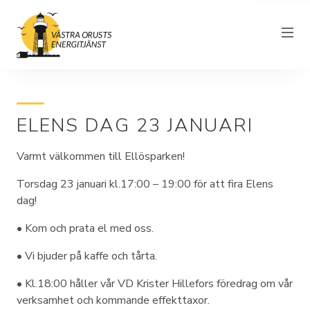
ELENS DAG 23 JANUARI
Om föreningen
Varmt välkommen till Ellösparken!
Elnät
Torsdag 23 januari kl.17:00 – 19:00 för att fira Elens
Driftinformation
dag!
Kundtjänst
• Kom och prata el med oss.
Elhandel
• Vi bjuder på kaffe och tårta.
Nyheter
• Kl.18:00 håller vår VD Krister Hillefors föredrag om vår
verksamhet och kommande effekttaxor.