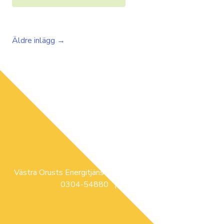
Äldre inlägg →
Västra Orusts Energitjänst | Glimsåsvägen 3, ELLÖS |
0304-54880 |
info@voe.se