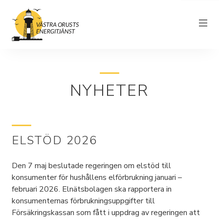
NYHETER
Om föreningen
Elnät
Driftinformation
ELSTÖD 2026
Kundtjänst
Den 7 maj beslutade regeringen om elstöd till
Elhandel
konsumenter för hushållens elförbrukning januari –
februari 2026. Elnätsbolagen ska rapportera in
Nyheter
konsumenternas förbrukningsuppgifter till
Försäkringskassan som fått i uppdrag av regeringen att