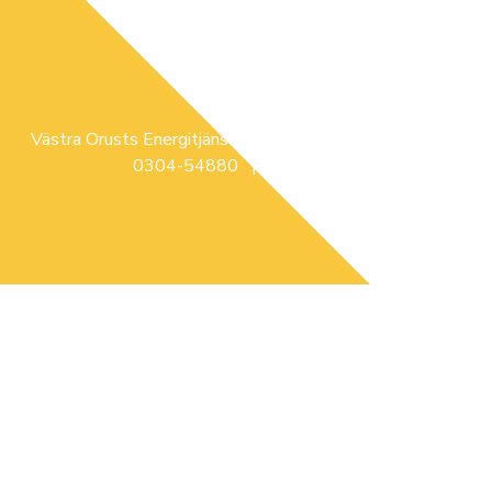
Västra Orusts Energitjänst | Glimsåsvägen 3, ELLÖS |
0304-54880 |
info@voe.se