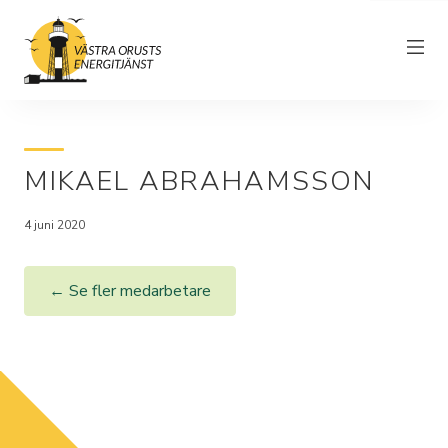
MIKAEL ABRAHAMSSON
Om föreningen
4 juni 2020
Elnät
Driftinformation
← Se fler medarbetare
Kundtjänst
Elhandel
Nyheter