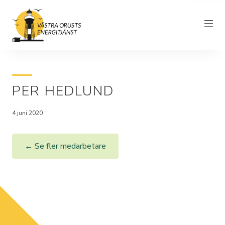
PER HEDLUND
Om föreningen
4 juni 2020
Elnät
Driftinformation
← Se fler medarbetare
Kundtjänst
Elhandel
Nyheter