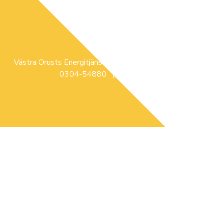
Västra Orusts Energitjänst | Glimsåsvägen 3, ELLÖS |
0304-54880 |
info@voe.se