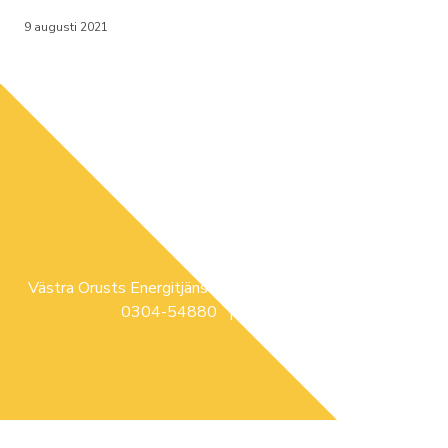
9 augusti 2021
Västra Orusts Energitjänst | Glimsåsvägen 3, ELLÖS |
0304-54880 |
info@voe.se