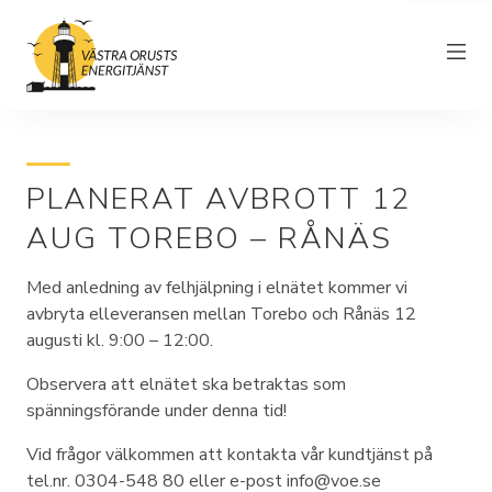
PLANERAT AVBROTT 12
Om föreningen
AUG TOREBO – RÅNÄS
Elnät
Med anledning av felhjälpning i elnätet kommer vi
Driftinformation
avbryta elleveransen mellan Torebo och Rånäs 12
augusti kl. 9:00 – 12:00.
Kundtjänst
Observera att elnätet ska betraktas som
Elhandel
spänningsförande under denna tid!
Nyheter
Vid frågor välkommen att kontakta vår kundtjänst på
tel.nr. 0304-548 80 eller e-post info@voe.se