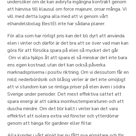
undersöker om de kan avbryta ingångna kontrakt genom
att hänvisa till klausul om force majeure, oroar många. Vi
vill med detta lugna alla med att vi genom vårt
elhandelsbolag BestEl inte har sådana planer.
För alla som har rörligt pris kan det bli dyrt att använda
elen i vinter och därför är det bra att se över vad man kan
göra för att försöka spara på elen så mycket det går.
Om vi alla hjälps åt att spara el så minskar det inte bara
ens egen kostnad, utan det kan också påverka
marknadspriserna i positiv riktning. Om vi dessutom får en
mild, nederbördsrik och blåsig vinter är det inte omöjligt
att vi stundom kan se rimliga priser på elen även i södra
Sverige under perioder. Det mest effektiva sättet att
spara energi är att sänka inomhustemperaturen och att
duscha mindre. Om det blir kallt i vinter kan det vara
effektivt att isolera extra vid fönster och ytterdörrar
genom att hänga för gardiner eller filtar.
Alla kunder i vårt elnät har nu fått nya elmätare och för