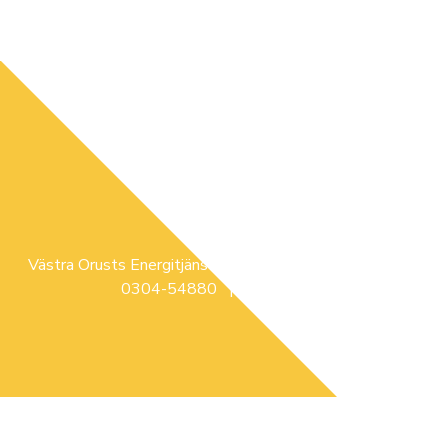
Västra Orusts Energitjänst | Glimsåsvägen 3, ELLÖS |
0304-54880 |
info@voe.se